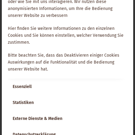
oder wie Sie mit uns interagieren. Wir nutzen diese
anonymisierten Informationen, um Ihre die Bedienung
Als Heilerin und Geomantin verstehe ich mich als mein
unserer Website zu verbessern
eigenes Messinstrument, was stets die Arbeit und Klärung
an mir unabdingbar macht. Da ist Lu Jong für mich ein
Hier finden Sie weitere Informationen zu den einzelnen
großartiges Hilfsmittel.
Cookies und Sie können einstellen, welcher Verwendung Sie
zustimmen.
Die 5 Grundübungen, einmal am Tag ausgeübt (am besten
bei Sonnenaufgang oder Sonnenuntergang) benötigen nur
Bitte beachten Sie, dass das Deaktivieren einiger Cookies
ca. 10 Minuten und stellen somit keinen großen
Auswirkungen auf die Funktionalität und die Bedienung
Zeitaufwand dar, dafür aber einen großen Nutzen.
unserer Website hat.
Hier möchte ich noch anmerken, dass ich in meiner Praxis
keine tibetische Medizin ausübe noch erklärte Buddhistin
Essenziell
bin. Eine Lu Jong Lehrerausbildung absolvierte ich dennoch
2015 bei Loten Dahortsang in der Toskana.
Statistiken
Solltest Du Dich für weitere Übungen interessieren und
Externe Dienste & Medien
tiefer in diese Weisheiten eintauchen wollen, empfehle ich
Dir eine Lu Jong Übungsgruppe in Deiner Nähe, oder die Lu
Jong DVD von Ralf Bauer.
Datenschutzerklärung