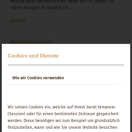
Heilung beim Klienten führen. Dabei bin ich „Kanal“ für
solche Energien. Es handelt sic …
Ansehen
Mediales Heilen
Bei dem medialen Heilen bekomme ich Informationen und
Cookies und Dienste
Eingebungen aus der Geistigen Welt, die zusammen mit
meiner energetischen Kraft die Heilung begünstigen. So
komme ich gemeinsam mit meinen Klienten zur Ursache
Wie wir Cookies verwenden
von Krankheiten oder dem seelischen Ke …
Ansehen
Wir setzen Cookies ein, welche auf Ihrem Gerät temporär
Fremdenergien und Besetzungen
(Session) oder für einen bestimmten Zeitraum gespeichert
werden. Diese benötigen wir zum Beispiel um grundsätzlich
Fremdenergien und
Besetzungen
– was ist das? Viele
festzustellen, wann und wie Sie unsere Website besuchen