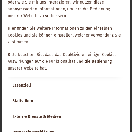
Menschen klagen über „Persönlichkeitsspaltung“. Sie hören
oder wie Sie mit uns interagieren. Wir nutzen diese
Stimmen, haben das Gefühl oder die Gewissheit, nicht mit
anonymisierten Informationen, um Ihre die Bedienung
sich allein zu sein. Andere fühlen sich depressiv, von
unserer Website zu verbessern
undefinierbaren Kräften getrieb …
Hier finden Sie weitere Informationen zu den einzelnen
Ansehen
Cookies und Sie können einstellen, welcher Verwendung Sie
zustimmen.
Schamanisches Heilen
Bitte beachten Sie, dass das Deaktivieren einiger Cookies
Auswirkungen auf die Funktionalität und die Bedienung
Die Besonderheit des schamanischen Heilens ist die große
unserer Website hat.
Lebendigkeit in der Herangehensweisen an das Leben mit
all seinen Problemen und Themen. Gerne nutze ich die
Essenziell
Heilmethoden des Schamanismus als ergänzende Technik
zu meinem energetischen Heilen. So …
Statistiken
Ansehen
Externe Dienste & Medien
Rückführungen und Innenreisen