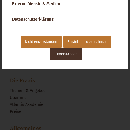
Externe Dienste & Medien
Datenschutzerklärung
Atlantis Heilerpraxis
& Akademie München
Nicht einverstanden
Einstellung übernehmen
Parkstraße 9
82065 Baierbrunn
Einverstanden
089 / 23 52 62 47
info@atlantis-heilerpraxis.de
Die Praxis
Themen & Angebot
Über mich
Atlantis Akademie
Preise
Allgemeines