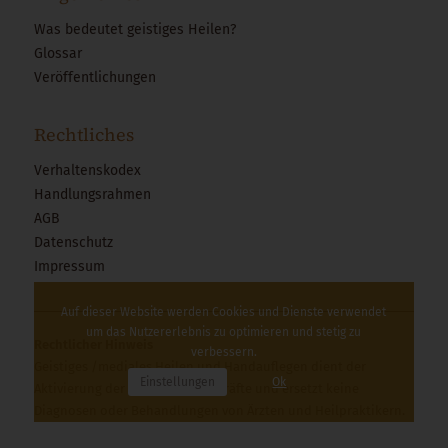
Was bedeutet geistiges Heilen?
Glossar
Veröffentlichungen
Rechtliches
Verhaltenskodex
Handlungsrahmen
AGB
Datenschutz
Impressum
Auf dieser Website werden Cookies und Dienste verwendet
um das Nutzererlebnis zu optimieren und stetig zu
Rechtlicher Hinweis
verbessern.
Geistiges /mediales Heilen und Handauflegen dient der
Einstellungen
Ok
Aktivierung der Selbstheilungskräfte und ersetzt keine
Diagnosen oder Behandlungen von Ärzten und Heilpraktikern.