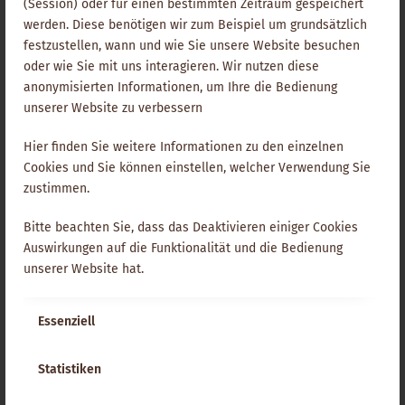
(Session) oder für einen bestimmten Zeitraum gespeichert
eines Menschen begründen oder mit beeinflussen
werden. Diese benötigen wir zum Beispiel um grundsätzlich
(karmische Begebenheiten aus früheren Leben oder
festzustellen, wann und wie Sie unsere Website besuchen
verdrängte Ereignisse des gegenwärtigen Lebens) sind
oder wie Sie mit uns interagieren. Wir nutzen diese
ohne mediale Begabung nicht zugänglich. Medialität ist
anonymisierten Informationen, um Ihre die Bedienung
folglich die zweite Grundvoraussetzung Geistigen Heilens
unserer Website zu verbessern
neben der Verfügung über heilende Energien und deren
magischer Anwendung.
Hier finden Sie weitere Informationen zu den einzelnen
Cookies und Sie können einstellen, welcher Verwendung Sie
Dazu
Channeling-Workshops – entdecke Deine Medialität
!
zustimmen.
Bitte beachten Sie, dass das Deaktivieren einiger Cookies
Auswirkungen auf die Funktionalität und die Bedienung
unserer Website hat.
Alle Glossar-Einträge
Essenziell
Statistiken