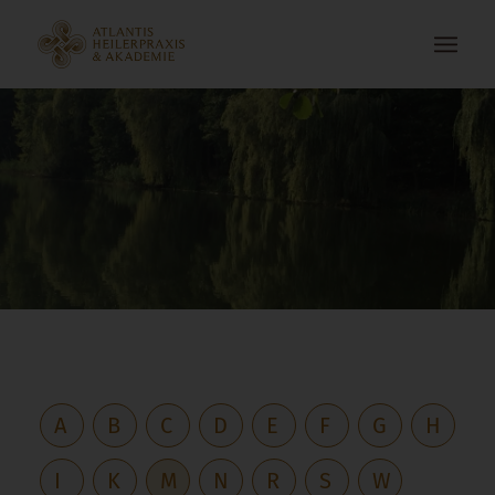
A
B
C
D
E
F
G
H
I
K
M
N
R
S
W