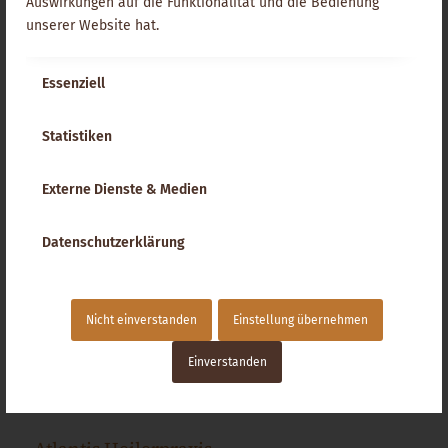
Auswirkungen auf die Funktionalität und die Bedienung
fließenden Heilenergien zu verstärken und in Frequenzen
unserer Website hat.
und Potenzialen zu modifizieren. Ihre Wirkung ist dann, von
wenigen Ausnahmen abgesehen, eine völlig andere.
Essenziell
Weiterlesen
Statistiken
Externe Dienste & Medien
SEITE
1
Datenschutzerklärung
Nicht einverstanden
Einstellung übernehmen
Einverstanden