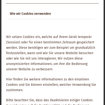
Überzeugung, dass jede physische oder mental-magische
Handlung eine bindende Wirkung für das Individuum oder
gar für ein Kollektiv auslöst.
Wie wir Cookies verwenden
Weiterlesen
Wir setzen Cookies ein, welche auf Ihrem Gerät temporär
(Session) oder für einen bestimmten Zeitraum gespeichert
Kristalle
werden. Diese benötigen wir zum Beispiel um grundsätzlich
festzustellen, wann und wie Sie unsere Website besuchen
oder wie Sie mit uns interagieren. Wir nutzen diese
(Heilsteine)
anonymisierten Informationen, um Ihre die Bedienung
unserer Website zu verbessern
Kristalle oder „Heilsteine“ haben eine eigene, von ihnen
selbst ausgehende Heilwirkung, die heute in der
Hier finden Sie weitere Informationen zu den einzelnen
Fachliteratur im Vordergrund steht. Es handelt es sich um
Cookies und Sie können einstellen, welcher Verwendung Sie
ein uraltes Wissen, das in den Zeiten der „magischen“
zustimmen.
Hochkulturen (Lemurien,
Atlantis
) noch viel ausgeprägter
war als zu späterer Zeit. In der „magischen“ Epoche wurden
Bitte beachten Sie, dass das Deaktivieren einiger Cookies
Kristalle allerdings genutzt, um die durch den Menschen